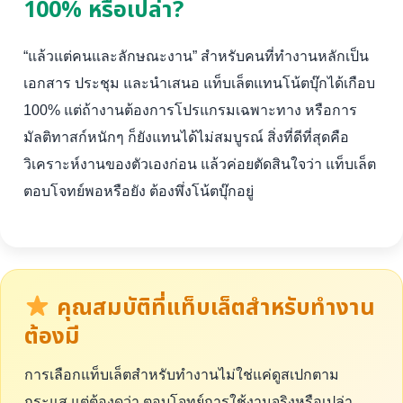
100% หรือเปล่า?
“แล้วแต่คนและลักษณะงาน” สำหรับคนที่ทำงานหลักเป็น
เอกสาร ประชุม และนำเสนอ แท็บเล็ตแทนโน้ตบุ๊กได้เกือบ
100% แต่ถ้างานต้องการโปรแกรมเฉพาะทาง หรือการ
มัลติทาสก์หนักๆ ก็ยังแทนได้ไม่สมบูรณ์ สิ่งที่ดีที่สุดคือ
วิเคราะห์งานของตัวเองก่อน แล้วค่อยตัดสินใจว่า แท็บเล็ต
ตอบโจทย์พอหรือยัง ต้องพึ่งโน้ตบุ๊กอยู่
คุณสมบัติที่แท็บเล็ตสำหรับทำงาน
ต้องมี
การเลือกแท็บเล็ตสำหรับทำงานไม่ใช่แค่ดูสเปกตาม
กระแส แต่ต้องดูว่า ตอบโจทย์การใช้งานจริงหรือเปล่า