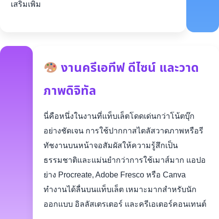
เสริมเพิ่ม
งานครีเอทีฟ ดีไซน์ และวาด
ภาพดิจิทัล
นี่คือหนึ่งในงานที่แท็บเล็ตโดดเด่นกว่าโน้ตบุ๊ก
อย่างชัดเจน การใช้ปากกาสไตลัสวาดภาพหรือรี
ทัชงานบนหน้าจอสัมผัสให้ความรู้สึกเป็น
ธรรมชาติและแม่นยำกว่าการใช้เมาส์มาก แอปอ
ย่าง Procreate, Adobe Fresco หรือ Canva
ทำงานได้ลื่นบนแท็บเล็ต เหมาะมากสำหรับนัก
ออกแบบ อิลลัสเตรเตอร์ และครีเอเตอร์คอนเทนต์