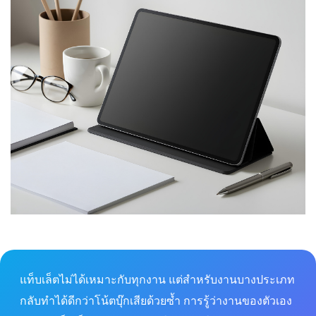
แท็บเล็ตไม่ได้เหมาะกับทุกงาน แต่สำหรับงานบางประเภท
กลับทำได้ดีกว่าโน้ตบุ๊กเสียด้วยซ้ำ การรู้ว่างานของตัวเอง