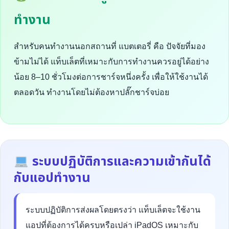
ทำงาน
สำหรับคนทำงานนอกสถานที่ แบตเตอรี่ คือ ปัจจัยที่มอง
ข้ามไม่ได้ แท็บเล็ตที่เหมาะกับการทำงานควรอยู่ได้อย่าง
น้อย 8–10 ชั่วโมงต่อการชาร์จหนึ่งครั้ง เพื่อให้ใช้งานได้
ตลอดวัน ทำงานโดยไม่ต้องหาปลั๊กชาร์จบ่อย
ระบบปฏิบัติการและความเข้ากันได้
กับแอปทำงาน
ระบบปฏิบัติการส่งผลโดยตรงว่า แท็บเล็ตจะใช้งาน
แอปที่ต้องการได้ครบหรือเปล่า iPadOS เหมาะกับ