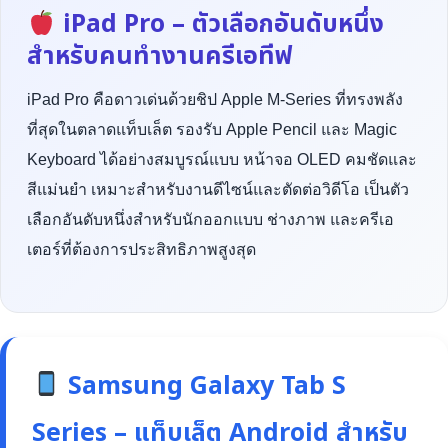
iPad Pro – ตัวเลือกอันดับหนึ่ง
สำหรับคนทำงานครีเอทีฟ
iPad Pro คือดาวเด่นด้วยชิป Apple M-Series ที่ทรงพลัง
ที่สุดในตลาดแท็บเล็ต รองรับ Apple Pencil และ Magic
Keyboard ได้อย่างสมบูรณ์แบบ หน้าจอ OLED คมชัดและ
สีแม่นยำ เหมาะสำหรับงานดีไซน์และตัดต่อวิดีโอ เป็นตัว
เลือกอันดับหนึ่งสำหรับนักออกแบบ ช่างภาพ และครีเอ
เตอร์ที่ต้องการประสิทธิภาพสูงสุด
Samsung Galaxy Tab S
Series – แท็บเล็ต Android สำหรับ