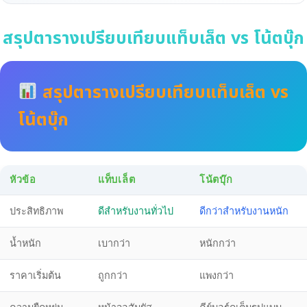
สรุปตารางเปรียบเทียบแท็บเล็ต vs โน้ตบุ๊ก
สรุปตารางเปรียบเทียบแท็บเล็ต vs
โน้ตบุ๊ก
หัวข้อ
แท็บเล็ต
โน้ตบุ๊ก
ประสิทธิภาพ
ดีสำหรับงานทั่วไป
ดีกว่าสำหรับงานหนัก
น้ำหนัก
เบากว่า
หนักกว่า
ราคาเริ่มต้น
ถูกกว่า
แพงกว่า