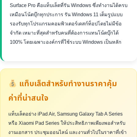
Surface Pro คือแท็บเล็ตที่รัน Windows ซึ่งทำงานได้ครบ
เหมือนโน้ตบุ๊กทุกประการ รัน Windows 11 เต็มรูปแบบ
รองรับทุกโปรแกรมคอมพิวเตอร์เดสก์ท็อปโดยไม่มีข้อ
จำกัด เหมาะที่สุดสำหรับคนที่ต้องการแทนโน้ตบุ๊กได้
100% โดยเฉพาะองค์กรที่ใช้ระบบ Windows เป็นหลัก
แท็บเล็ตสำหรับทำงานราคาคุ้ม
ค่าที่น่าสนใจ
แท็บเล็ตอย่าง iPad Air, Samsung Galaxy Tab A Series
หรือ Xiaomi Pad Series ให้ประสิทธิภาพเพียงพอสำหรับ
งานเอกสาร ประชุมออนไลน์ และงานทั่วไปในราคาที่เข้า