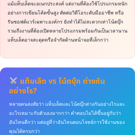
แม้แท็บเล็ตจะอเนกประสงค์ แต่งานที่ต้องใช้โปรแกรมหนัก
อย่างการเขียนโค้ดขั้นสูง ตัดต่อวิดีโอระดับมืออาชีพ หรือ
รันซอฟต์แวร์เฉพาะองค์กร ยังทำได้ไม่สะดวกเท่าโน้ตบุ๊ก
รวมถึงงานที่ต้องเปิดหลายโปรแกรมพร้อมกันเป็นเวลานาน
แท็บเล็ตอาจสะดุดหรือจำกัดด้านหน้าจอที่เล็กกว่า
แท็บเล็ต vs โน้ตบุ๊ก ต่างกัน
อย่างไร?
หลายคนสงสัยว่า แท็บเล็ตและโน้ตบุ๊กต่างกันอย่างไรและ
อะไรเหมาะกับตัวเองมากกว่า คำตอบไม่ได้ขึ้นอยู่กับว่า
อันไหนดีกว่า แต่อยู่ที่ว่าอันไหนตอบโจทย์การใช้งานของ
คุณได้ครบกว่า